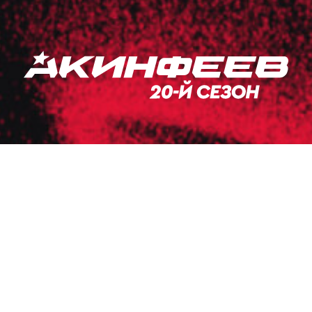
Минувший сезон стал 20-м в профессиональной
карьере Игоря Акинфеева. Мы во всех
подробностях расскажем о его юбилейном сезоне,
в котором ЦСКА впервые за 10 лет выиграл Кубок
и после долгой паузы взял медали РПЛ, а также
вспомним ключевые события блистательной
карьеры лучшего вратаря России.